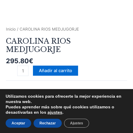
Inicio
/ CAROLINA RIOS MEDJUGORJE
CAROLINA RIOS
MEDJUGORJE
295.80
€
Añadir al carrito
Utilizamos cookies para ofrecerte la mejor experiencia en
nuestra web.
© 2026 NG-TURISMO Y PEREGRINACIONES SL
Puedes aprender más sobre qué cookies utilizamos o
desactivarlas en los
ajustes
.
Aviso Legal
|
Política de Privacidad
|
Política de Cookies
|
Términos y Condiciones
Aceptar
Rechazar
Ajustes