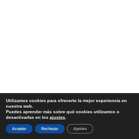
Utilizamos cookies para ofrecerte la mejor experiencia en
nuestra web.
© 2026 NG-TURISMO Y PEREGRINACIONES SL
Puedes aprender más sobre qué cookies utilizamos o
desactivarlas en los
ajustes
.
Aviso Legal
|
Política de Privacidad
|
Política de Cookies
|
Términos y Condiciones
Aceptar
Rechazar
Ajustes