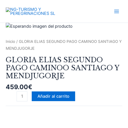
Ir
Main
al
Men
contenido
GLORIA
ELIAS
SEGUNDO
Inicio
/ GLORIA ELIAS SEGUNDO PAGO CAMINOO SANTIAGO Y
PAGO
MENDJUGORJE
CAMINOO
GLORIA ELIAS SEGUNDO
SANTIAGO
PAGO CAMINOO SANTIAGO Y
Y
MENDJUGORJE
MENDJUGORJE
cantidad
459.00
€
Añadir al carrito