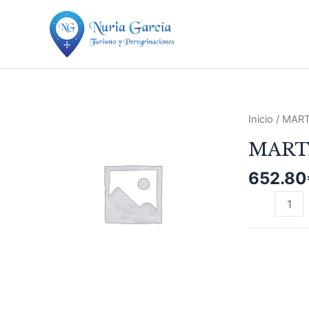
Ir
al
contenido
MARTA
Inicio
/ MAR
GODOY
MART
PAGO
MEGUJORJ
652.80
cantidad