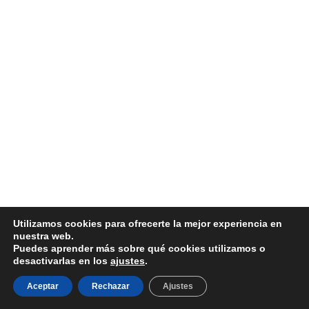
Utilizamos cookies para ofrecerte la mejor experiencia en
nuestra web.
© 2026 NG-TURISMO Y PEREGRINACIONES SL
Puedes aprender más sobre qué cookies utilizamos o
desactivarlas en los
ajustes
.
Aviso Legal
|
Política de Privacidad
|
Política de Cookies
|
Términos y Condiciones
Aceptar
Rechazar
Ajustes