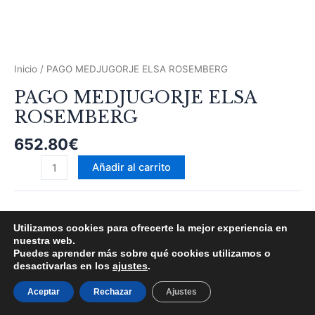
Inicio
/ PAGO MEDJUGORJE ELSA ROSEMBERG
PAGO MEDJUGORJE ELSA
ROSEMBERG
652.80
€
Añadir al carrito
Utilizamos cookies para ofrecerte la mejor experiencia en
nuestra web.
© 2026 NG-TURISMO Y PEREGRINACIONES SL
Puedes aprender más sobre qué cookies utilizamos o
desactivarlas en los
ajustes
.
Aviso Legal
|
Política de Privacidad
|
Política de Cookies
|
Términos y Condiciones
Aceptar
Rechazar
Ajustes