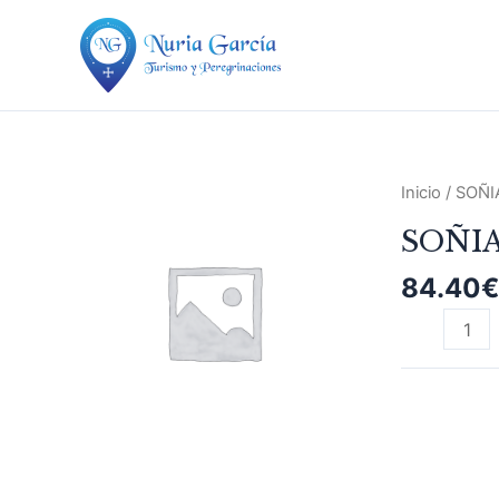
Ir
al
contenido
SOÑIA
Inicio
/ SOÑ
GODOY
SOÑI
MEDJUGOR
cantidad
84.40
€