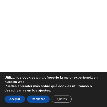
Utilizamos cookies para ofrecerte la mejor experiencia en
nuestra web.
© 2026 NG-TURISMO Y PEREGRINACIONES SL
Puedes aprender más sobre qué cookies utilizamos o
desactivarlas en los
ajustes
.
Aviso Legal
|
Política de Privacidad
|
Política de Cookies
|
Términos y Condiciones
Aceptar
Rechazar
Ajustes